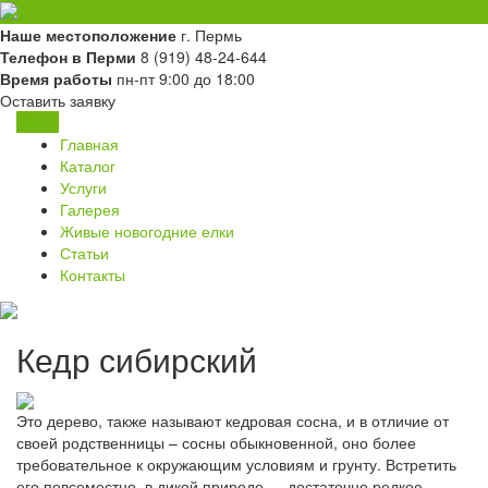
Перейти
к
Крупномеры и саженцы деревьев с доставкой по РФ, посадкой и
Наше местоположение
г. Пермь
Крупномеры и саженцы в
содержанию
пересадкой
Телефон в Перми
8 (919) 48-24-644
Время работы
пн-пт 9:00 до 18:00
Перми
Оставить заявку
Меню
Главная
Каталог
Услуги
Галерея
Живые новогодние елки
Статьи
Контакты
Кедр сибирский
Это дерево, также называют кедровая сосна, и в отличие от
своей родственницы – сосны обыкновенной, оно более
требовательное к окружающим условиям и грунту. Встретить
его повсеместно, в дикой природе — достаточно редкое