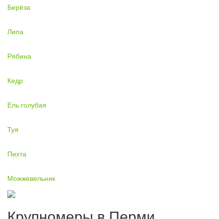
Берёза
Липа
Рябина
Кедр
Ель голубая
Туя
Пихта
Можжевельник
Крупномеры в Перми